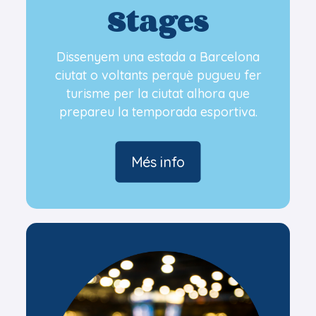
Stages
Dissenyem una estada a Barcelona
ciutat o voltants perquè pugueu fer
turisme per la ciutat alhora que
prepareu la temporada esportiva.
Més info