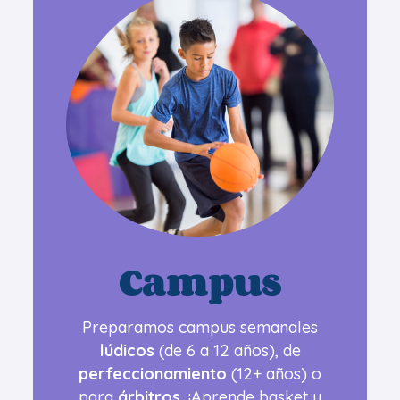
Campus
Preparamos campus semanales
lúdicos
(de 6 a 12 años), de
perfeccionamiento
(12+ años) o
para
árbitros
. ¡Aprende basket y